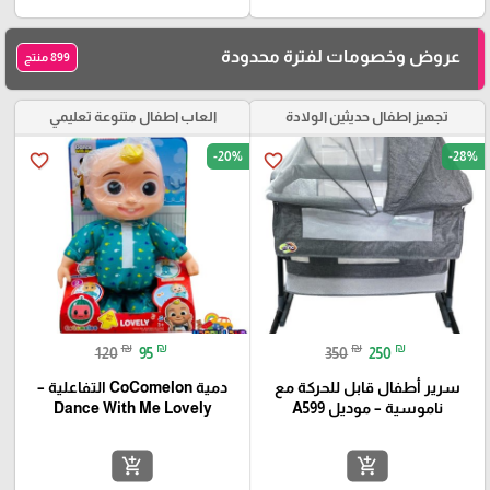
عروض وخصومات لفترة محدودة
899 منتج
تجهيز اطفال حديثين الولادة
العاب اطفال متنوعة تعليمي
-20%
-28%
favorite_border
favorite_border
₪
₪
₪
₪
120
95
350
250
سرير أطفال قابل للحركة مع
دمية CoComelon التفاعلية –
ناموسية – موديل A599
Dance With Me Lovely
add_shopping_cart
add_shopping_cart