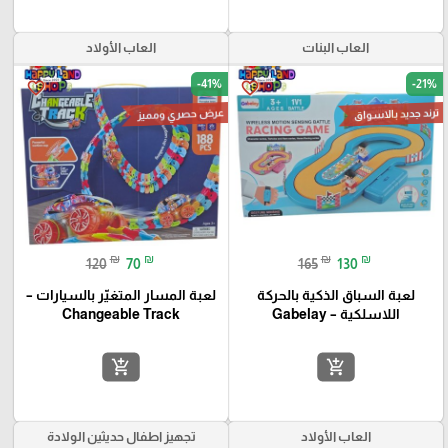
العاب البنات
العاب الأولاد
-41%
-21%
favorite_border
favorite_border
ترند جديد بالاسواق
عرض حصري ومميز
₪
₪
₪
₪
120
70
165
130
لعبة السباق الذكية بالحركة
لعبة المسار المتغيّر بالسيارات –
اللاسلكية – Gabelay
Changeable Track
add_shopping_cart
add_shopping_cart
العاب الأولاد
تجهيز اطفال حديثين الولادة