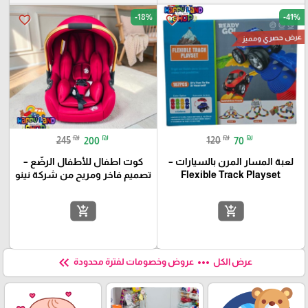
-18%
-41%
favorite_border
favorite_border
عرض حصري ومميز
₪
₪
₪
₪
245
200
120
70
لعبة المسار المرن بالسيارات –
كوت اطفال للأطفال الرضّع –
Flexible Track Playset
تصميم فاخر ومريح من شركة نينو
add_shopping_cart
add_shopping_cart
keyboard_double_arrow_left
more_horiz
عرض الكل
عروض وخصومات لفترة محدودة