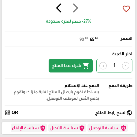
arrow_back_ios
arrow_forward_ios
favorite_border
-27%
خصم لفترة محدودة
السعر
₪
₪
90
65
اختر الكمية
shopping_cart
شراء هذا المنتج
+
-
طريقة الدفع
الدفع عند الإستلام
ببساطة نقوم بايصال المنتج لغاية منزلك وتقوم
بدفع الثمن لموظف التوصيل.
qr_code
public
نسخ رابط المنتج
QR
policy
policy
policy
سياسة التوصيل
سياسة التبديل
سياسة الإلغاء