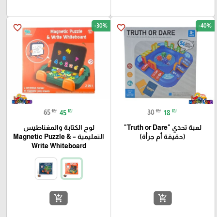
-30%
-40%
favorite_border
favorite_border
₪
₪
₪
₪
65
45
30
18
لعبة تحدي "Truth or Dare"
لوح الكتابة والمغناطيس
(حقيقة أم جرأة)
التعليمية – Magnetic Puzzle &
Write Whiteboard
add_shopping_cart
add_shopping_cart