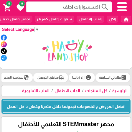
0
0
search
shopping_cart
favorite
home
الكل
العاب الاطفال
سيارات اطفال كهرباء
تجهيز اطفال حديثين
Select Language
▼
security
commute
emoji_emotions
ballot
طلباتي السابقة
آراء زبائننا
مناطق التوصيل
سياسة المتجر
الرئيسية
كل المنتجات
العاب الاطفال
العاب التعليمية
افضل العروض والخصومات تجدونها داخل متجرنا وكمان داخل المحل
مجهر STEMmaster التعليمي للأطفال