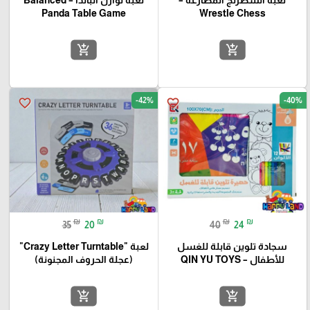
لعبة الشطرنج المصارعة –
لعبة توازن الباندا – Balanced
Panda Table Game
Wrestle Chess
add_shopping_cart
add_shopping_cart
-42%
-40%
favorite_border
favorite_border
₪
₪
₪
₪
35
20
40
24
سجادة تلوين قابلة للغسل
لعبة "Crazy Letter Turntable"
للأطفال – QIN YU TOYS
(عجلة الحروف المجنونة)
add_shopping_cart
add_shopping_cart