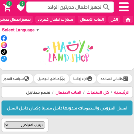
0
0
search
shopping_cart
favorite
home
الكل
العاب الاطفال
سيارات اطفال كهرباء
تجهيز اطفال حديثين
Select Language
▼
security
commute
emoji_emotions
ballot
طلباتي السابقة
آراء زبائننا
مناطق التوصيل
سياسة المتجر
الرئيسية
كل المنتجات
العاب الاطفال
قسم فطابيل
افضل العروض والخصومات تجدونها داخل متجرنا وكمان داخل المحل