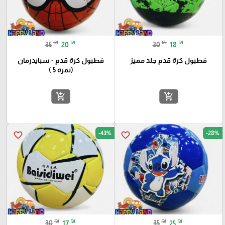
₪
₪
₪
₪
35
20
30
18
فطبول كرة قدم جلد مميز
فطبول كرة قدم - سبايدرمان
(نمرة 5 )
add_shopping_cart
add_shopping_cart
-43%
-28%
favorite_border
favorite_border
₪
₪
₪
₪
30
17
35
25