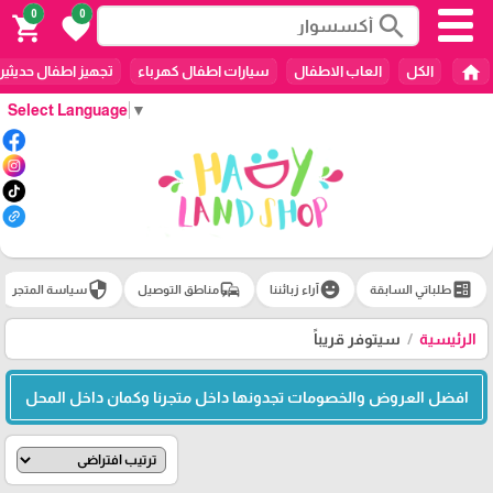
0
0
search
shopping_cart
favorite
home
الكل
العاب الاطفال
سيارات اطفال كهرباء
تجهيز اطفال حديثين
Select Language
▼
security
commute
emoji_emotions
ballot
طلباتي السابقة
آراء زبائننا
مناطق التوصيل
سياسة المتجر
الرئيسية
سيتوفر قريباً
افضل العروض والخصومات تجدونها داخل متجرنا وكمان داخل المحل