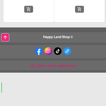
add_shopping_cart
add_shopping_cart
arrow_upward
© Happy Land Shop
برمجة وتطوير شركة ديجيتال لايف