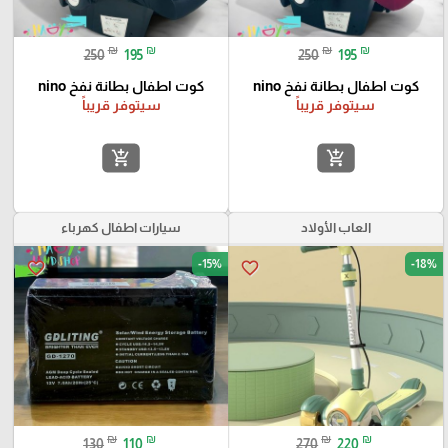
₪
₪
₪
₪
250
195
250
195
كوت اطفال بطانة نفخ nino
كوت اطفال بطانة نفخ nino
سيتوفر قريباً
سيتوفر قريباً
add_shopping_cart
add_shopping_cart
العاب الأولاد
سيارات اطفال كهرباء
-15%
-18%
favorite_border
favorite_border
₪
₪
₪
₪
130
110
270
220