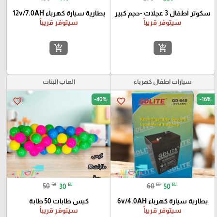
سكوتر اطفال 3 عجلات -حجم كبير
بطارية سيارة كهرباء 12v/7.0AH
سيتوفر قريباً
سيتوفر قريباً
add_shopping_cart
add_shopping_cart
سيارات اطفال كهرباء
العاب البنات
-40%
-16%
favorite_border
favorite_border
₪
₪
₪
₪
50
30
60
50
بطارية سيارة كهرباء 6v/4.0AH
كيس طابات 50 طابة
سيتوفر قريباً
سيتوفر قريباً