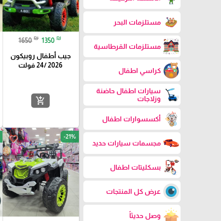
مستلزمات البحر
₪
₪
1650
1350
مستلزمات القرطاسية
جيب أطفال روبيكون
2026 /24 فولت
كراسي اطفال
سيارات اطفال حاضنة
وزلاجات
add_shopping_cart
أكسسوارات اطفال
-21%
favorite_border
مجسمات سيارات حديد
بسكليتات اطفال
عرض كل المنتجات
وصل حديثاً