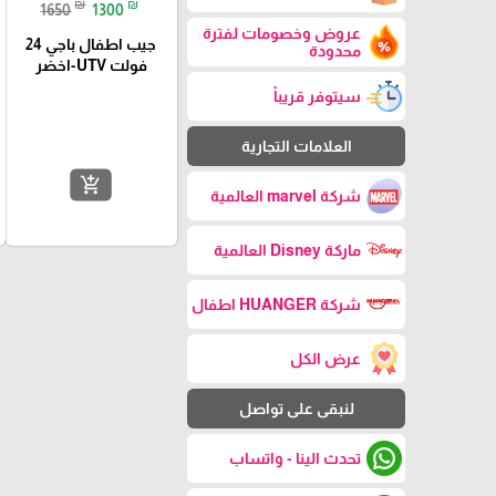
₪
₪
1650
1300
عروض وخصومات لفترة
جيب اطفال باجي 24
محدودة
فولت UTV-اخضر
سيتوفر قريباً
العلامات التجارية
add_shopping_cart
شركة marvel العالمية
ماركة Disney العالمية
شركة HUANGER اطفال
عرض الكل
لنبقى على تواصل
تحدث الينا - واتساب