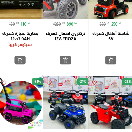
₪
₪
₪
₪
₪
₪
130
110
1250
890
350
250
شاحنة أطفال كهرباء
تركترون اطفال كهرباء
بطارية سيارة كهرباء
12v/7.0AH
12V-FROZA
6V
سيتوفر قريباً
add_shopping_cart
add_shopping_cart
add_shopping_cart
-31%
-21%
-28%
favorite_border
favorite_border
favorite_border