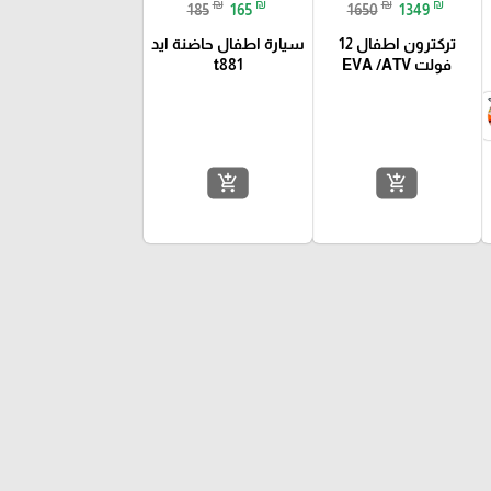
₪
₪
₪
₪
185
165
1650
1349
تركترون اطفال 12
سيارة اطفال حاضنة ايد
فولت EVA /ATV
t881
add_shopping_cart
add_shopping_cart