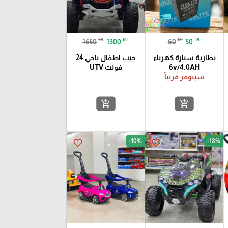
₪
₪
₪
₪
1650
1300
60
50
بطارية سيارة كهرباء
جيب اطفال باجي 24
6v/4.0AH
فولت UTV
سيتوفر قريباً
add_shopping_cart
add_shopping_cart
-10%
-18%
favorite_border
favorite_border