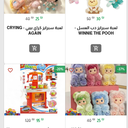
₪
₪
₪
₪
40
25
50
30
لعبة سبرايز دب العسل -
لعبة سبرايز كراي بيبي - CRYING
AGAIN
WINNIE THE POOH
add_shopping_cart
add_shopping_cart
-20%
-37%
favorite_border
favorite_border
₪
₪
₪
₪
120
95
40
25