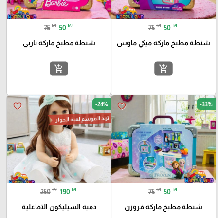
₪
₪
₪
₪
75
50
75
50
شنطة مطبخ ماركة ميكي ماوس
شنطة مطبخ ماركة باربي
add_shopping_cart
add_shopping_cart
-24%
-33%
favorite_border
favorite_border
ترند الموسم لعبة الحوار
₪
₪
₪
₪
250
190
75
50
شنطة مطبخ ماركة فروزن
دمية السيليكون التفاعلية