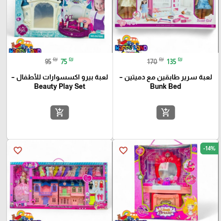
₪
₪
₪
₪
95
75
170
135
لعبة سرير طابقين مع دميتين –
لعبة بيرو اكسسوارات للأطفال –
Beauty Play Set
Bunk Bed
add_shopping_cart
add_shopping_cart
-14%
favorite_border
favorite_border