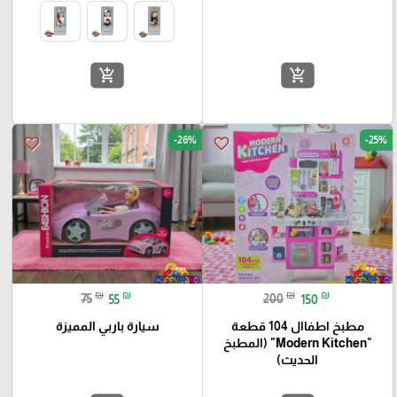
add_shopping_cart
add_shopping_cart
-26%
-25%
favorite_border
favorite_border
₪
₪
₪
₪
75
55
200
150
مطبخ اطفاال 104 قطعة
سيارة باربي المميزة
"Modern Kitchen" (المطبخ
الحديث)