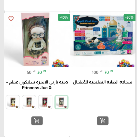
-40%
-30%
favorite_border
favorite_border
₪
₪
₪
₪
50
30
100
70
سجادة الصلاة التعليمية للأطفال
دمية باربي الاميرة سليكون عظم –
Princess Jue Xi
add_shopping_cart
add_shopping_cart