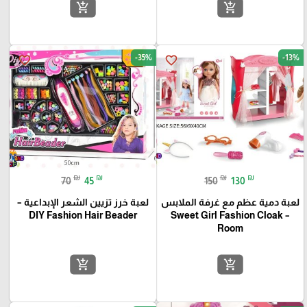
add_shopping_cart
add_shopping_cart
-35%
-13%
favorite_border
favorite_border
₪
₪
₪
₪
70
45
150
130
لعبة دمية عظم مع غرفة الملابس
لعبة خرز تزيين الشعر الإبداعية –
DIY Fashion Hair Beader
– Sweet Girl Fashion Cloak
Room
add_shopping_cart
add_shopping_cart