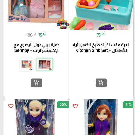
₪
₪
₪
100
75
75
لعبة مغسلة المطبخ الكهربائية
دمية بيبي دول الرضيع مع
للأطفال – Kitchen Sink Set
الإكسسوارات – Sennby
add_shopping_cart
add_shopping_cart
-20%
-11%
favorite_border
favorite_border