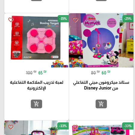
-35%
-25%
favorite_border
favorite_border
₪
₪
₪
₪
100
65
80
60
ستاند ميكروفون ميني التفاعلي
لعبة تدريب الملاكمة التفاعلية
من Disney Junior
الإلكترونية
add_shopping_cart
add_shopping_cart
-33%
-33%
favorite_border
favorite_border