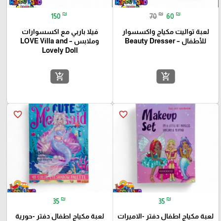
₪
₪
₪
150
70
60
لعبة تواليت مكياج واكسسوار
فيلا باربي مع اكسسوارات
للأطفال – Beauty Dresser
وملابس – LOVE Villa and
Lovely Doll
add_shopping_cart
add_shopping_cart
favorite_border
favorite_border
₪
₪
35
35
لعبة مكياج اطفال دفتر -الاميرات
لعبة مكياج اطفال دفتر -حورية