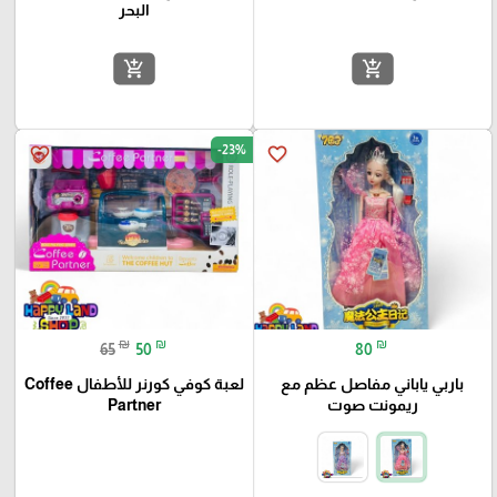
البحر
add_shopping_cart
add_shopping_cart
-23%
favorite_border
favorite_border
₪
₪
₪
65
50
80
باربي ياباني مفاصل عظم مع
لعبة كوفي كورنر للأطفال Coffee
ريمونت صوت
Partner