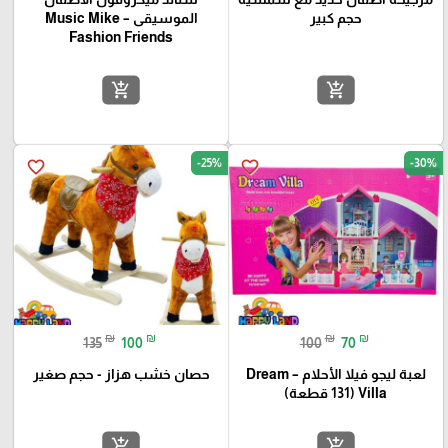
حجم كبير
الموسيقى – Music Mike
Fashion Friends
add_shopping_cart
add_shopping_cart
-25%
-30%
favorite_border
favorite_border
₪
₪
₪
₪
135
100
100
70
لعبة ليجو فيلا الأحلام – Dream
حصان خشب هزاز - حجم صغير
Villa (131 قطعة)
add_shopping_cart
add_shopping_cart