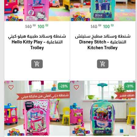
₪
₪
₪
₪
140
100
140
100
شنطة وستاند مطبخ ستيتش
شنطة وستاند طبيبة هيلو كيتي
التفاعلية – Disney Stitch
التفاعلية – Hello Kitty Play
Trolley
Kitchen Trolley
add_shopping_cart
add_shopping_cart
-28%
-31%
favorite_border
favorite_border
صنف مميز
شنطة دزني اصلي من ماركة ميني