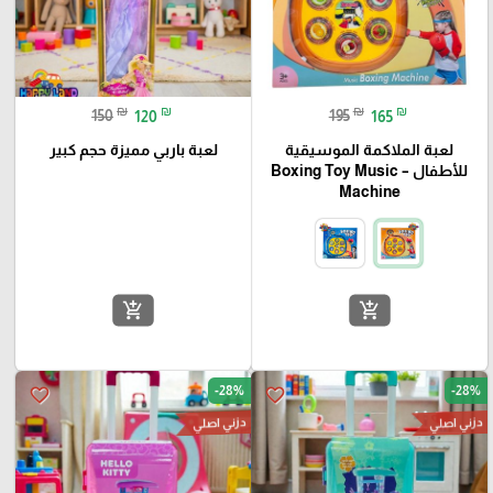
₪
₪
₪
₪
150
120
195
165
لعبة الملاكمة الموسيقية
لعبة باربي مميزة حجم كبير
للأطفال – Boxing Toy Music
Machine
add_shopping_cart
add_shopping_cart
-28%
-28%
favorite_border
favorite_border
دزني اصلي
دزني اصلي