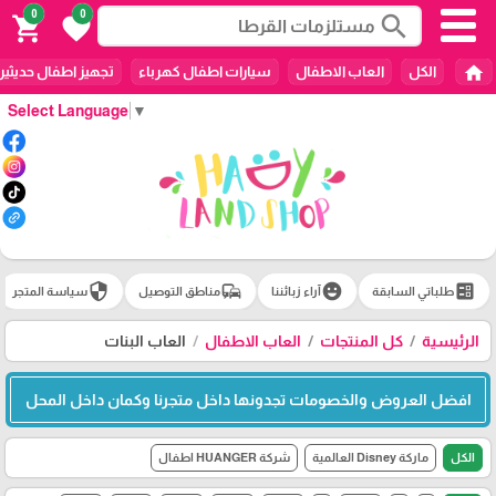
0
0
search
shopping_cart
favorite
home
الكل
العاب الاطفال
سيارات اطفال كهرباء
تجهيز اطفال حديثين
Select Language
▼
security
commute
emoji_emotions
ballot
طلباتي السابقة
آراء زبائننا
مناطق التوصيل
سياسة المتجر
الرئيسية
كل المنتجات
العاب الاطفال
العاب البنات
افضل العروض والخصومات تجدونها داخل متجرنا وكمان داخل المحل
الكل
ماركة Disney العالمية
شركة HUANGER اطفال