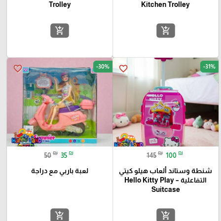
Trolley
Kitchen Trolley
add_shopping_cart
add_shopping_cart
-30%
-31%
favorite_border
favorite_border
₪
₪
₪
₪
50
35
145
100
شنطة وستاند ألعاب هيلو كيتي
لعبة باربي مع دراجة
التفاعلية – Hello Kitty Play
Suitcase
add_shopping_cart
add_shopping_cart