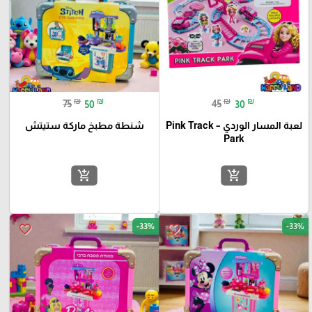
₪
₪
₪
₪
75
50
45
30
لعبة المسار الوردي – Pink Track
شنطة مطبخ ماركة ستيتش
Park
add_shopping_cart
add_shopping_cart
-33%
-33%
favorite_border
favorite_border