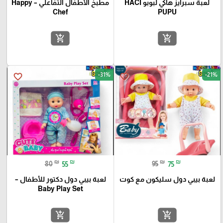
لعبة سبرايز هاكي لبوبو HACI
مطبخ الأطفال التفاعلي – Happy
Chef
PUPU
add_shopping_cart
add_shopping_cart
-31%
-21%
favorite_border
favorite_border
₪
₪
₪
₪
80
55
95
75
لعبة بيبي دول سليكون مع كوت
لعبة بيبي دول دكتور للأطفال –
Baby Play Set
add_shopping_cart
add_shopping_cart