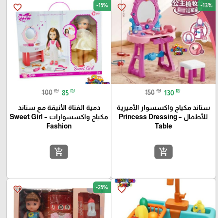
-15%
-13%
favorite_border
favorite_border
₪
₪
₪
₪
100
85
150
130
ستاند مكياج واكسسوار الأميرية
دمية الفتاة الأنيقة مع ستاند
للأطفال – Princess Dressing
مكياج واكسسوارات – Sweet Girl
Fashion
Table
add_shopping_cart
add_shopping_cart
-25%
favorite_border
favorite_border