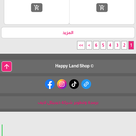
add_shopping_cart
add_shopping_cart
المزيد
>>
>
6
5
4
3
2
1
arrow_upward
© Happy Land Shop
برمجة وتطوير شركة ديجيتال لايف