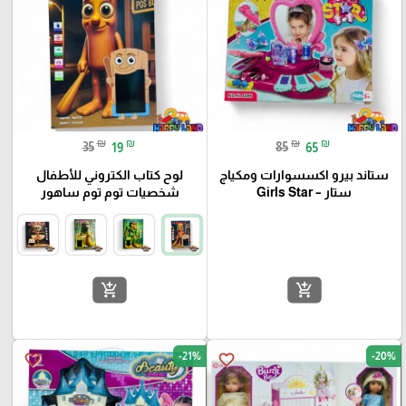
₪
₪
₪
₪
35
19
85
65
ستاند بيرو اكسسوارات ومكياج
لوح كتاب الكتروني للأطفال
ستار – Girls Star
شخصيات توم توم ساهور
add_shopping_cart
add_shopping_cart
-21%
-20%
favorite_border
favorite_border