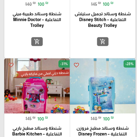
₪
₪
₪
₪
140
100
145
100
شنطة وستاند تجميل ستيتش
شنطة وستاند طبيبة ميني
التفاعلية – Disney Stitch
التفاعلية – Minnie Doctor
Trolley
Beauty Trolley
add_shopping_cart
add_shopping_cart
-31%
-28%
favorite_border
favorite_border
شنطة دزني اصلي من ماركة باربي
₪
₪
₪
₪
145
100
140
100
شنطة وستاند مطبخ فروزن
شنطة وستاند مطبخ باربي
التفاعلية – Disney Frozen
التفاعلية – Barbie Kitchen