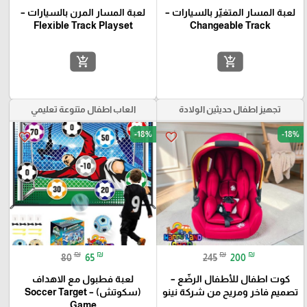
لعبة المسار المتغيّر بالسيارات –
لعبة المسار المرن بالسيارات –
Flexible Track Playset
Changeable Track
add_shopping_cart
add_shopping_cart
تجهيز اطفال حديثين الولادة
العاب اطفال متنوعة تعليمي
-18%
-18%
favorite_border
favorite_border
₪
₪
₪
₪
80
65
245
200
كوت اطفال للأطفال الرضّع –
لعبة فطبول مع الاهداف
تصميم فاخر ومريح من شركة نينو
(سكوتش) – Soccer Target
Game