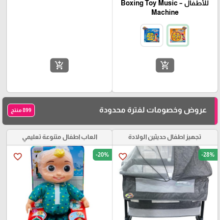
للأطفال – Boxing Toy Music
Machine
add_shopping_cart
add_shopping_cart
عروض وخصومات لفترة محدودة
899 منتج
تجهيز اطفال حديثين الولادة
العاب اطفال متنوعة تعليمي
-20%
-28%
favorite_border
favorite_border