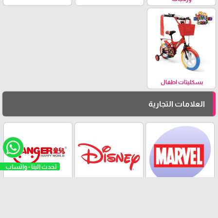
بسكليتات اطفال
العلامات التجارية
تحدث الينا - واتساب
شركة marvel العالمية
ماركة Disney العالمية
شركة HUANGER
اطفال