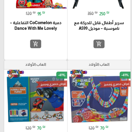
₪
₪
₪
₪
120
95
350
250
سرير أطفال قابل للحركة مع
دمية CoComelon التفاعلية –
ناموسية – موديل A599
Dance With Me Lovely
add_shopping_cart
add_shopping_cart
العاب الأولاد
العاب الأولاد
-41%
-41%
favorite_border
favorite_border
عرض حصري ومميز
عرض حصري ومميز
₪
₪
₪
₪
120
70
120
70