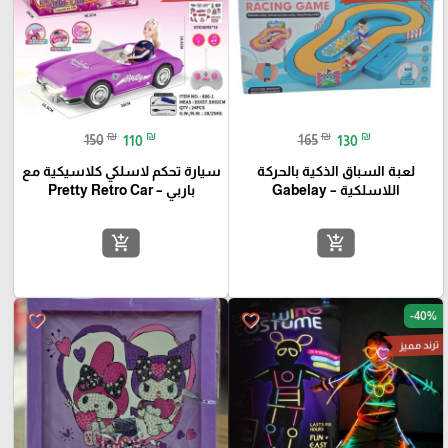
₪
₪
₪
₪
150
110
165
130
لعبة السباق الذكية بالحركة
سيارة تحكم لاسلكي كلاسيكية مع
اللاسلكية – Gabelay
باربي – Pretty Retro Car
add_shopping_cart
add_shopping_cart
-40%
favorite_border
favorite_border
ترند مميز