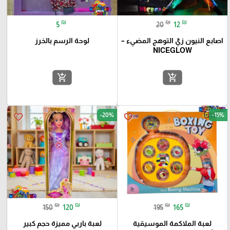
₪
₪
₪
5
20
12
اصابع النيون زيّ التوهج المضيء –
لوحة الرسم بالخرز
NICEGLOW
add_shopping_cart
add_shopping_cart
-20%
-15%
favorite_border
favorite_border
₪
₪
₪
₪
150
120
195
165
لعبة الملاكمة الموسيقية
لعبة باربي مميزة حجم كبير