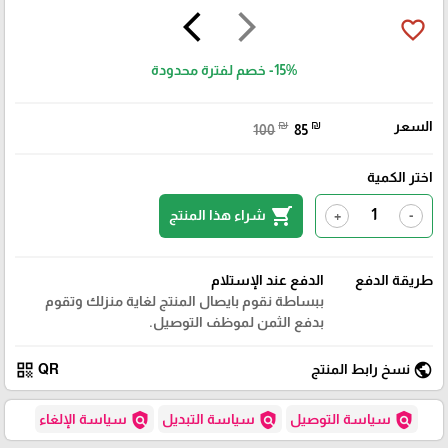
arrow_back_ios
arrow_forward_ios
favorite_border
-15%
خصم لفترة محدودة
السعر
₪
₪
100
85
اختر الكمية
shopping_cart
شراء هذا المنتج
+
-
طريقة الدفع
الدفع عند الإستلام
ببساطة نقوم بايصال المنتج لغاية منزلك وتقوم
بدفع الثمن لموظف التوصيل.
qr_code
public
نسخ رابط المنتج
QR
policy
policy
policy
سياسة التوصيل
سياسة التبديل
سياسة الإلغاء