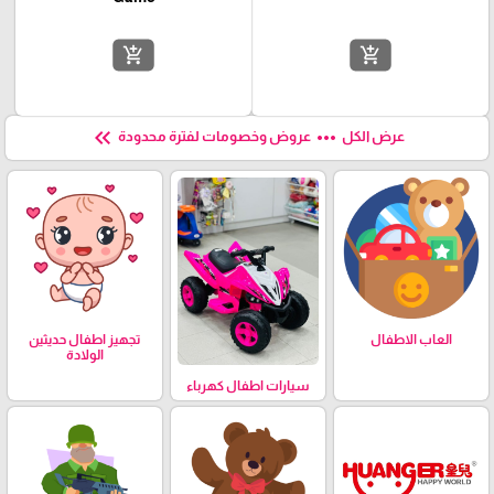
add_shopping_cart
add_shopping_cart
keyboard_double_arrow_left
more_horiz
عرض الكل
عروض وخصومات لفترة محدودة
العاب الاطفال
تجهيز اطفال حديثين
الولادة
سيارات اطفال كهرباء