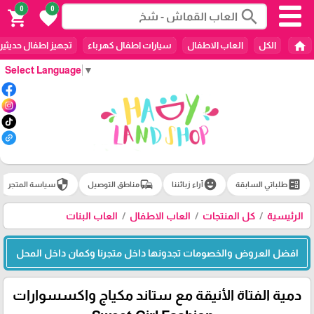
0
0
search
shopping_cart
favorite
home
الكل
العاب الاطفال
سيارات اطفال كهرباء
تجهيز اطفال حديثين
Select Language
▼
security
commute
emoji_emotions
ballot
طلباتي السابقة
آراء زبائننا
مناطق التوصيل
سياسة المتجر
الرئيسية
كل المنتجات
العاب الاطفال
العاب البنات
افضل العروض والخصومات تجدونها داخل متجرنا وكمان داخل المحل
دمية الفتاة الأنيقة مع ستاند مكياج واكسسوارات