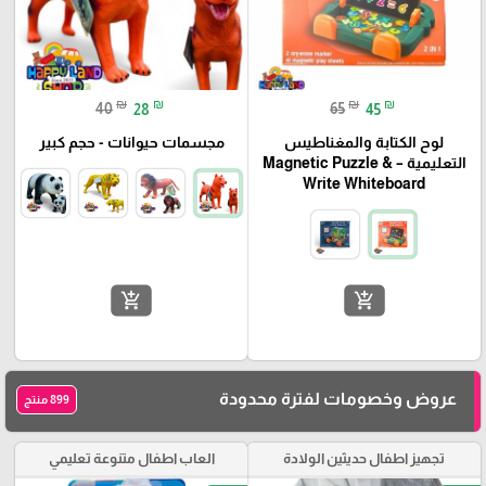
₪
₪
₪
₪
40
28
65
45
لوح الكتابة والمغناطيس
مجسمات حيوانات - حجم كبير
التعليمية – Magnetic Puzzle &
Write Whiteboard
add_shopping_cart
add_shopping_cart
عروض وخصومات لفترة محدودة
899 منتج
تجهيز اطفال حديثين الولادة
العاب اطفال متنوعة تعليمي