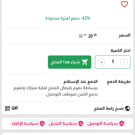
favorite_border
-42%
خصم لفترة محدودة
السعر
₪
₪
35
20
اختر الكمية
shopping_cart
شراء هذا المنتج
+
-
طريقة الدفع
الدفع عند الإستلام
ببساطة نقوم بايصال المنتج لغاية منزلك وتقوم
بدفع الثمن لموظف التوصيل.
qr_code
public
نسخ رابط المنتج
QR
policy
policy
policy
سياسة التوصيل
سياسة التبديل
سياسة الإلغاء