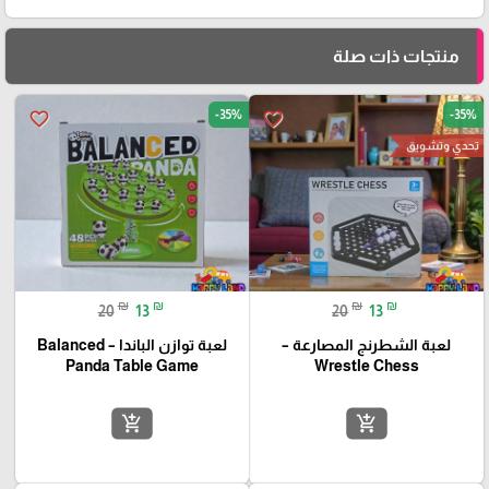
منتجات ذات صلة
-35%
-35%
favorite_border
favorite_border
تحدي وتشويق
₪
₪
₪
₪
20
13
20
13
لعبة الشطرنج المصارعة –
لعبة توازن الباندا – Balanced
Panda Table Game
Wrestle Chess
add_shopping_cart
add_shopping_cart