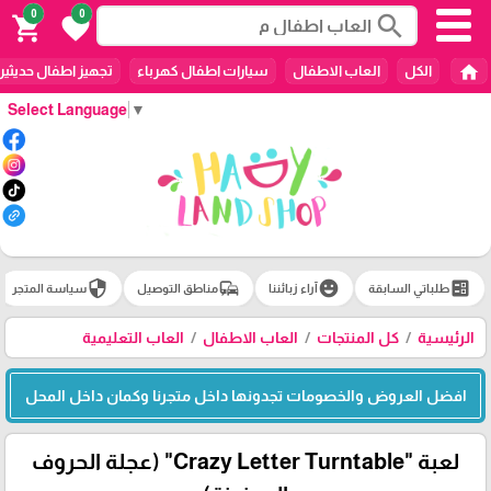
0
0
search
shopping_cart
favorite
home
الكل
العاب الاطفال
سيارات اطفال كهرباء
تجهيز اطفال حديثين
Select Language
▼
security
commute
emoji_emotions
ballot
طلباتي السابقة
آراء زبائننا
مناطق التوصيل
سياسة المتجر
الرئيسية
كل المنتجات
العاب الاطفال
العاب التعليمية
افضل العروض والخصومات تجدونها داخل متجرنا وكمان داخل المحل
لعبة "Crazy Letter Turntable" (عجلة الحروف