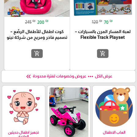
₪
₪
₪
₪
245
200
120
70
لعبة المسار المرن بالسيارات –
كوت اطفال للأطفال الرضّع –
Flexible Track Playset
تصميم فاخر ومريح من شركة نينو
add_shopping_cart
add_shopping_cart
keyboard_double_arrow_left
more_horiz
عرض الكل
عروض وخصومات لفترة محدودة
العاب الاطفال
تجهيز اطفال حديثين
الولادة