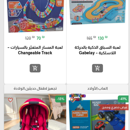
₪
₪
₪
₪
120
70
165
130
لعبة السباق الذكية بالحركة
لعبة المسار المتغيّر بالسيارات –
اللاسلكية – Gabelay
Changeable Track
add_shopping_cart
add_shopping_cart
العاب الأولاد
تجهيز اطفال حديثين الولادة
-18%
-41%
favorite_border
favorite_border
عرض حصري ومميز