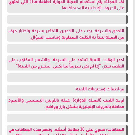
لف العجلة: يتم استخدام العجلة الدوارة (Turntable) التي تحتوي
على الحروف الإنجليزية المحيطة بها.
التحدي والسرعة: يجب على اللاعبين التفكير بسرعة واختيار حرف
من العجلة لتبدأ به الكلمة المطلوبة وتناسب السؤال.
احذر الوقت: اللعبة تعتمد على السرعة، والشعار المكتوب على
الغلاف يحذر: "إذا لم تكن سريعاً بما يكفي، ستخرج من اللعبة!"
مواصفات ومحتويات اللعبة:
لوحة اللعب (العجلة الدوارة): عجلة باللونين البنفسجي والأسود
محاطة بالحروف الإنجليزية بشكل بارز وواضح.
البطاقات: تحتوي على 36 بطاقة أسئلة، وتضم هذه البطاقات في