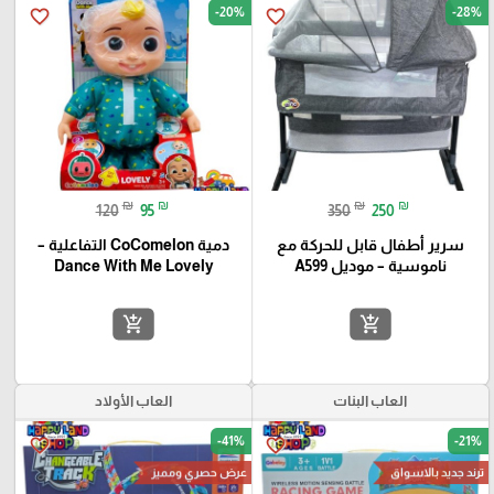
-20%
-28%
favorite_border
favorite_border
₪
₪
₪
₪
120
95
350
250
سرير أطفال قابل للحركة مع
دمية CoComelon التفاعلية –
ناموسية – موديل A599
Dance With Me Lovely
add_shopping_cart
add_shopping_cart
العاب البنات
العاب الأولاد
-41%
-21%
favorite_border
favorite_border
عرض حصري ومميز
ترند جديد بالاسواق