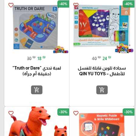
-40%
-40%
favorite_border
favorite_border
₪
₪
₪
₪
30
18
40
24
سجادة تلوين قابلة للغسل
لعبة تحدي "Truth or Dare"
للأطفال – QIN YU TOYS
(حقيقة أم جرأة)
add_shopping_cart
add_shopping_cart
-30%
-30%
favorite_border
favorite_border