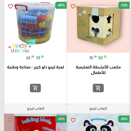
-40%
-33%
favorite_border
favorite_border
₪
₪
₪
₪
65
39
75
50
مكعب الأنشطة التعليمية
لعبة ليجو دلو كبير - صناعة وطنية
للأطفال
add_shopping_cart
add_shopping_cart
العاب ليجو
العاب ليجو
-30%
-38%
favorite_border
favorite_border