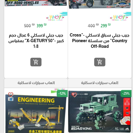
₪
₪
₪
₪
500
399
400
299
جيب جبلي سباق لاسكلي -"Cross
جيب جبلي لاسكلي 6 عجال حجم
Country" من سلسلة Pioneer
كبير -"X-GETURY 50" بمقياس
1:8
Off-Road
add_shopping_cart
add_shopping_cart
العاب سيارات لاسكلية
العاب سيارات لاسكلية
-12%
-25%
favorite_border
favorite_border