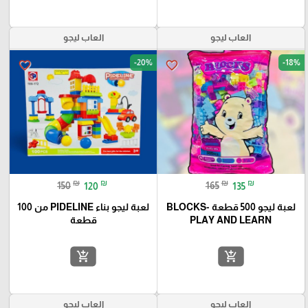
العاب ليجو
العاب ليجو
-20%
-18%
favorite_border
favorite_border
₪
₪
₪
₪
150
120
165
135
لعبة ليجو 500 قطعة -BLOCKS
لعبة ليجو بناء PIDELINE من 100
PLAY AND LEARN
قطعة
add_shopping_cart
add_shopping_cart
العاب ليجو
العاب ليجو