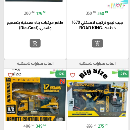
₪
₪
₪
₪
200
175
350
260
جيب ليجو تركيب لاسكلي 1670
طقم مركبات بناء معدنية بتصميم
قطعة -ROAD KING
واقعي-(Die-Cast)
add_shopping_cart
add_shopping_cart
العاب سيارات لاسكلية
العاب سيارات لاسكلية
-12%
-21%
favorite_border
favorite_border
₪
₪
₪
₪
400
349
350
275