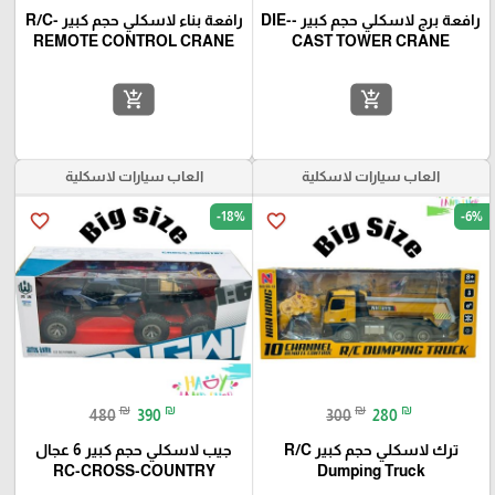
رافعة برج لاسكلي حجم كبير -DIE-
رافعة بناء لاسكلي حجم كبير -R/C
REMOTE CONTROL CRANE
CAST TOWER CRANE
add_shopping_cart
add_shopping_cart
العاب سيارات لاسكلية
العاب سيارات لاسكلية
-18%
-6%
favorite_border
favorite_border
₪
₪
₪
₪
480
390
300
280
ترك لاسكلي حجم كبير R/C
جيب لاسكلي حجم كبير 6 عجال
RC-CROSS-COUNTRY
Dumping Truck