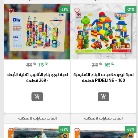
-23%
-21%
favorite_border
favorite_border
₪
₪
₪
₪
150
115
210
165
لعبة ليجو مكعبات البناء التعليمية
لعبة ليجو بناء الأنابيب ثلاثية الأبعاد
PIDELINE – 160 قطعة
- 269 قطعة
add_shopping_cart
add_shopping_cart
العاب سيارات لاسكلية
العاب سيارات لاسكلية
-33%
-33%
favorite_border
favorite_border