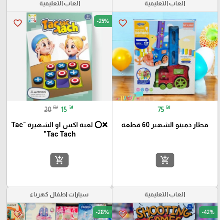
العاب التعليمية
العاب التعليمية
-25%
favorite_border
favorite_border
₪
₪
₪
20
15
75
قطار دمينو الشهير 60 قطعة
❌⭕ لعبة اكس او الشهيرة "Tac
Tac Tach"
add_shopping_cart
add_shopping_cart
العاب التعليمية
سيارات اطفال كهرباء
-28%
-42%
favorite_border
favorite_border