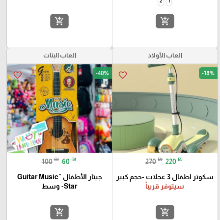
2
1
add_shopping_cart
add_shopping_cart
العاب الأولاد
العاب البنات
-40%
-18%
favorite_border
favorite_border
₪
₪
₪
₪
100
60
270
220
سكوتر اطفال 3 عجلات -حجم كبير
جيتار الأطفال "Guitar Music
سيتوفر قريباً
Star- وسط
add_shopping_cart
add_shopping_cart