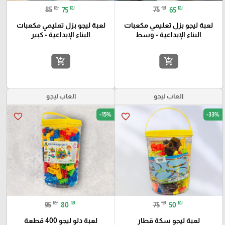
₪
₪
₪
₪
85
75
75
65
لعبة ليجو بزل تعليمي مكعبات
لعبة ليجو بزل تعليمي مكعبات
البناء الإبداعية - وسط
البناء الإبداعية - كبير
add_shopping_cart
add_shopping_cart
العاب ليجو
العاب ليجو
-15%
-33%
favorite_border
favorite_border
₪
₪
₪
₪
95
80
75
50
لعبة ليجو سكة قطار
لعبة دلو ليجو 400 قطعة