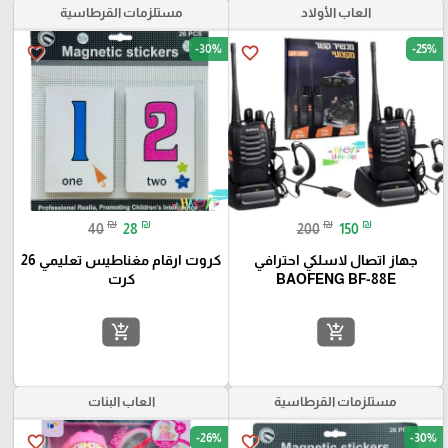
العاب الأولاد
مستلزمات القرطاسية
-30%
-25%
favorite_border
favorite_border
₪
₪
₪
₪
40
28
200
150
جهاز اتصال لاسلكي احترافي
كروت ارقام مغناطيس تعليمي 26
BAOFENG BF-88E
كرت
add_shopping_cart
add_shopping_cart
مستلزمات القرطاسية
العاب البنات
-26%
-30%
favorite_border
favorite_border