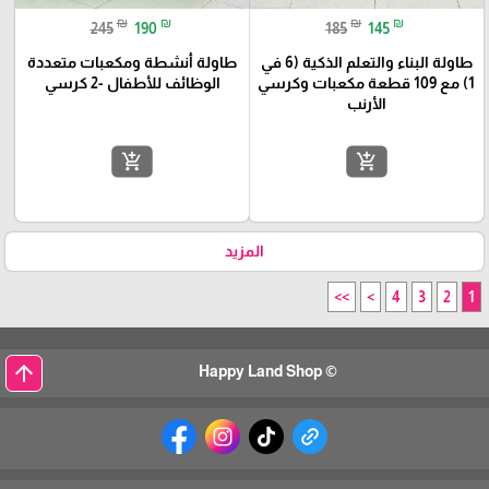
₪
₪
₪
₪
245
190
185
145
طاولة البناء والتعلم الذكية (6 في
طاولة أنشطة ومكعبات متعددة
1) مع 109 قطعة مكعبات وكرسي
الوظائف للأطفال -2 كرسي
الأرنب
add_shopping_cart
add_shopping_cart
المزيد
>>
>
4
3
2
1
arrow_upward
© Happy Land Shop