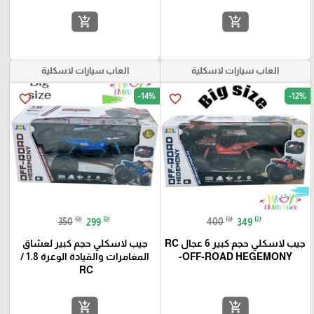
add_shopping_cart
add_shopping_cart
العاب سيارات لاسكلية
العاب سيارات لاسكلية
-14%
-12%
favorite_border
favorite_border
₪
₪
₪
₪
350
299
400
349
جيب لاسكلي حجم كبير 6 عجال RC
جيب لاسكلي حجم كبير لعشاق
-OFF-ROAD HEGEMONY
المغامرات والقيادة الوعرة 1.8 /
RC
add_shopping_cart
add_shopping_cart