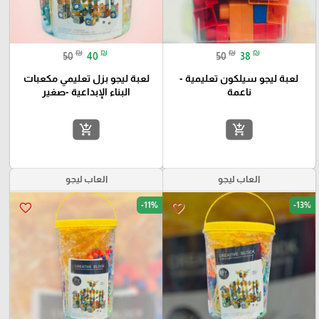
₪
₪
₪
₪
50
40
50
38
لعبة ليجو سيلكون تعليمية -
لعبة ليجو بزل تعليمي مكعبات
ناعمة
البناء الإبداعية -صغير
add_shopping_cart
add_shopping_cart
العاب ليجو
العاب ليجو
-11%
-13%
favorite_border
favorite_border