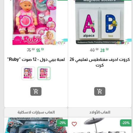
₪
₪
₪
₪
75
55
40
28
كروت احرف مغناطيس تعليمي 26
لعبة بيبي دول - 12 صوت "Ruby"
كرت
add_shopping_cart
add_shopping_cart
العاب الأولاد
العاب سيارات لاسكلية
-25%
-20%
favorite_border
favorite_border