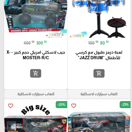
₪
₪
₪
₪
400
300
100
80
لعبة درمز طبول مع كرسي
جيب لاسكلي امريكي حجم كبير - X-
للأطفال "JAZZ DRUM"
MOSTER-R/C
add_shopping_cart
add_shopping_cart
العاب سيارات لاسكلية
العاب سيارات لاسكلية
-20%
-25%
favorite_border
favorite_border