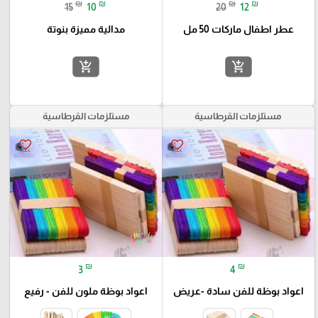
₪
₪
₪
₪
15
10
20
12
عطر اطفال ماركات 50 مل
مدالية مميزة بنوتة
add_shopping_cart
add_shopping_cart
مستلزمات القرطاسية
مستلزمات القرطاسية
favorite_border
favorite_border
₪
₪
3
4
اعواد بوظة للفن سادة -عريض
اعواد بوظة ملون للفن - رفيع