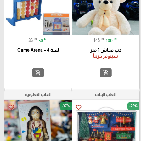
₪
₪
₪
₪
85
50
145
100
دب قماش 1 متر
لعبة Game Arena – 4
سيتوفر قريباً
add_shopping_cart
add_shopping_cart
العاب البنات
العاب التعليمية
-37%
-29%
favorite_border
favorite_border