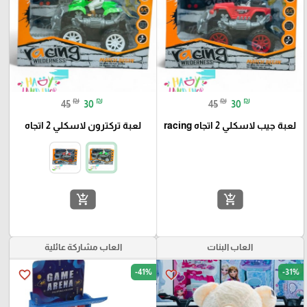
₪
₪
₪
₪
45
30
45
30
لعبة جيب لاسكلي 2 اتجاه racing
لعبة تركترون لاسكلي 2 اتجاه
add_shopping_cart
add_shopping_cart
العاب البنات
العاب مشاركة عائلية
-41%
-31%
favorite_border
favorite_border