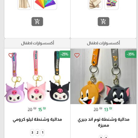
add_shopping_cart
add_shopping_cart
أكسسوارات اطفال
أكسسوارات اطفال
-25%
-35%
favorite_border
favorite_border
₪
₪
₪
₪
20
15
20
13
مدالية وشنطة توم اند جيري
مدالية وشنطة ليلو كرومي
مميزة
3
2
1