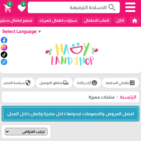
0
0
search
shopping_cart
favorite
home
الكل
العاب الاطفال
سيارات اطفال كهرباء
تجهيز اطفال حديثين
Select Language
▼
security
commute
emoji_emotions
ballot
طلباتي السابقة
آراء زبائننا
مناطق التوصيل
سياسة المتجر
الرئيسية
منتجات مميزة
افضل العروض والخصومات تجدونها داخل متجرنا وكمان داخل المحل