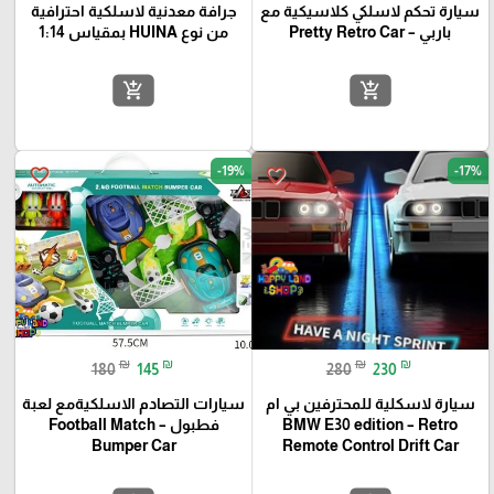
سيارة تحكم لاسلكي كلاسيكية مع
جرافة معدنية لاسلكية احترافية
باربي – Pretty Retro Car
من نوع HUINA بمقياس 1:14
add_shopping_cart
add_shopping_cart
-19%
-17%
favorite_border
favorite_border
₪
₪
₪
₪
180
145
280
230
سيارة لاسكلية للمحترفين بي ام
سيارات التصادم الاسلكيةمع لعبة
BMW E30 edition – Retro
فطبول – Football Match
Bumper Car
Remote Control Drift Car