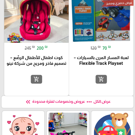
عرض حصري ومميز
₪
₪
₪
₪
245
200
120
70
لعبة المسار المرن بالسيارات –
كوت اطفال للأطفال الرضّع –
Flexible Track Playset
تصميم فاخر ومريح من شركة نينو
add_shopping_cart
add_shopping_cart
keyboard_double_arrow_left
more_horiz
عرض الكل
عروض وخصومات لفترة محدودة