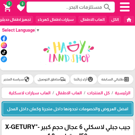
0
0
search
shopping_cart
favorite
home
الكل
العاب الاطفال
سيارات اطفال كهرباء
تجهيز اطفال حديثين
Select Language
▼
security
commute
emoji_emotions
ballot
طلباتي السابقة
آراء زبائننا
مناطق التوصيل
سياسة المتجر
الرئيسية
كل المنتجات
العاب الاطفال
العاب سيارات لاسكلية
افضل العروض والخصومات تجدونها داخل متجرنا وكمان داخل المحل
جيب جبلي لاسكلي 6 عجال حجم كبير -"X-GETURY