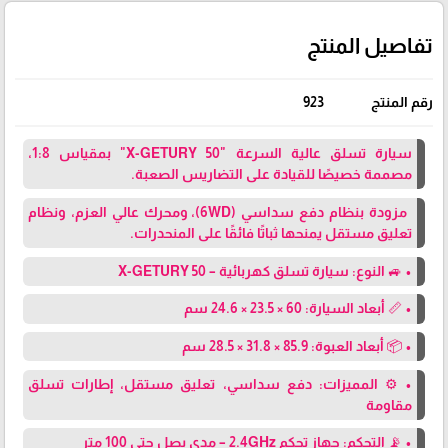
تفاصيل المنتج
رقم المنتج
923
سيارة تسلق عالية السرعة "X-GETURY 50" بمقياس 1:8،
مصممة خصيصًا للقيادة على التضاريس الصعبة.
مزودة بنظام دفع سداسي (6WD)، ومحرك عالي العزم، ونظام
تعليق مستقل يمنحها ثباتًا فائقًا على المنحدرات.
• 🚙 النوع: سيارة تسلق كهربائية – X-GETURY 50
• 📏 أبعاد السيارة: 60 × 23.5 × 24.6 سم
• 📦 أبعاد العبوة: 85.9 × 31.8 × 28.5 سم
• ⚙️ المميزات: دفع سداسي، تعليق مستقل، إطارات تسلق
مقاومة
• 📡 التحكم: جهاز تحكم 2.4GHz – مدى يصل حتى 100 متر