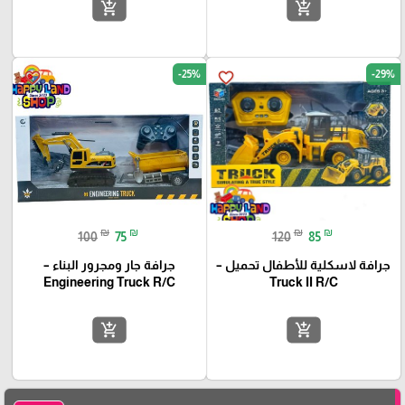
add_shopping_cart
add_shopping_cart
-25%
-29%
favorite_border
favorite_border
₪
₪
₪
₪
100
75
120
85
جرافة لاسكلية للأطفال تحميل –
جرافة جار ومجرور البناء –
Engineering Truck R/C
Truck II R/C
add_shopping_cart
add_shopping_cart