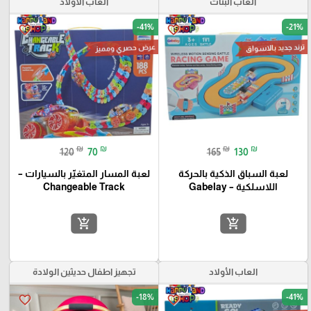
العاب البنات
العاب الأولاد
-41%
-21%
favorite_border
favorite_border
ترند جديد بالاسواق
عرض حصري ومميز
₪
₪
₪
₪
120
70
165
130
لعبة السباق الذكية بالحركة
لعبة المسار المتغيّر بالسيارات –
اللاسلكية – Gabelay
Changeable Track
add_shopping_cart
add_shopping_cart
العاب الأولاد
تجهيز اطفال حديثين الولادة
-18%
-41%
favorite_border
favorite_border