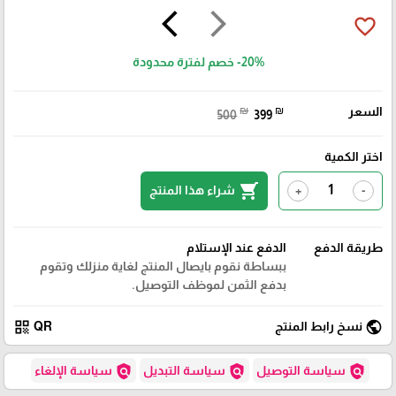
arrow_back_ios
arrow_forward_ios
favorite_border
-20%
خصم لفترة محدودة
السعر
₪
₪
500
399
اختر الكمية
shopping_cart
شراء هذا المنتج
+
-
طريقة الدفع
الدفع عند الإستلام
ببساطة نقوم بايصال المنتج لغاية منزلك وتقوم
بدفع الثمن لموظف التوصيل.
qr_code
public
نسخ رابط المنتج
QR
policy
policy
policy
سياسة التوصيل
سياسة التبديل
سياسة الإلغاء