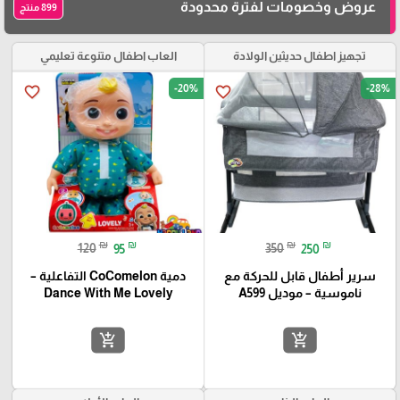
عروض وخصومات لفترة محدودة
899 منتج
تجهيز اطفال حديثين الولادة
العاب اطفال متنوعة تعليمي
-20%
-28%
favorite_border
favorite_border
₪
₪
₪
₪
120
95
350
250
سرير أطفال قابل للحركة مع
دمية CoComelon التفاعلية –
ناموسية – موديل A599
Dance With Me Lovely
add_shopping_cart
add_shopping_cart