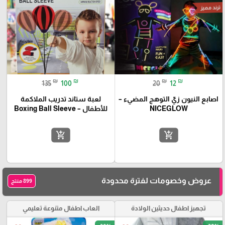
ترند مميز
₪
₪
₪
₪
135
100
20
12
اصابع النيون زيّ التوهج المضيء –
لعبة ستاند تدريب الملاكمة
NICEGLOW
للأطفال – Boxing Ball Sleeve
add_shopping_cart
add_shopping_cart
عروض وخصومات لفترة محدودة
899 منتج
تجهيز اطفال حديثين الولادة
العاب اطفال متنوعة تعليمي