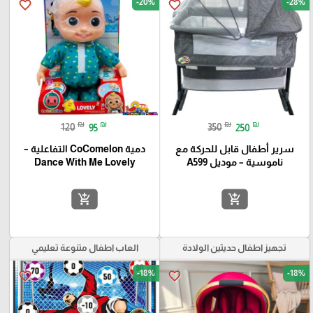
-20%
-28%
favorite_border
favorite_border
₪
₪
₪
₪
120
95
350
250
سرير أطفال قابل للحركة مع
دمية CoComelon التفاعلية –
ناموسية – موديل A599
Dance With Me Lovely
add_shopping_cart
add_shopping_cart
تجهيز اطفال حديثين الولادة
العاب اطفال متنوعة تعليمي
-18%
-18%
favorite_border
favorite_border