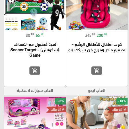
₪
₪
₪
₪
80
65
245
200
كوت اطفال للأطفال الرضّع –
لعبة فطبول مع الاهداف
تصميم فاخر ومريح من شركة نينو
(سكوتش) – Soccer Target
Game
add_shopping_cart
add_shopping_cart
العاب ليجو
العاب سيارات لاسكلية
-26%
-30%
favorite_border
favorite_border
الاأكثر طلبا
الاكثر طلبا