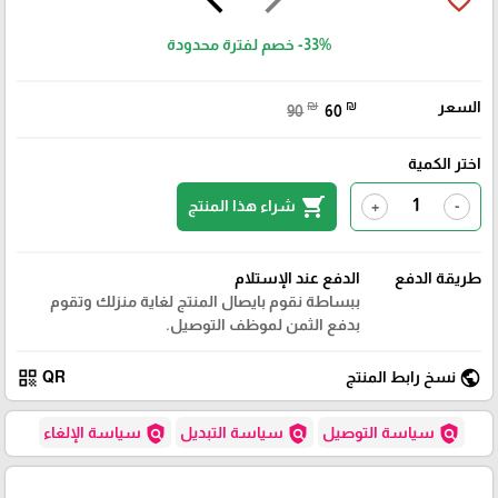
favorite_border
-33%
خصم لفترة محدودة
السعر
₪
₪
90
60
اختر الكمية
shopping_cart
شراء هذا المنتج
+
-
طريقة الدفع
الدفع عند الإستلام
ببساطة نقوم بايصال المنتج لغاية منزلك وتقوم
بدفع الثمن لموظف التوصيل.
qr_code
public
نسخ رابط المنتج
QR
policy
policy
policy
سياسة التوصيل
سياسة التبديل
سياسة الإلغاء