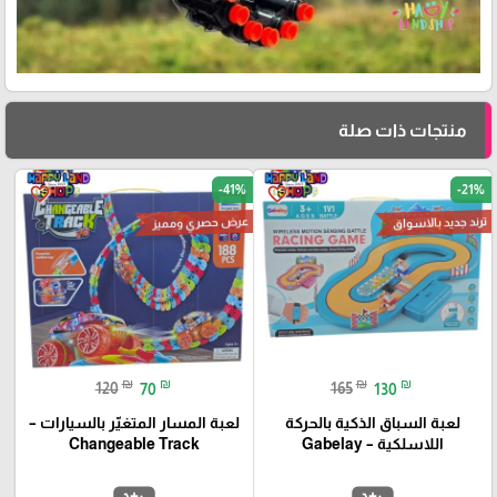
منتجات ذات صلة
-41%
-21%
favorite_border
favorite_border
ترند جديد بالاسواق
عرض حصري ومميز
₪
₪
₪
₪
120
70
165
130
لعبة السباق الذكية بالحركة
لعبة المسار المتغيّر بالسيارات –
اللاسلكية – Gabelay
Changeable Track