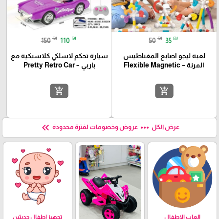
₪
₪
₪
₪
150
110
50
35
لعبة ليجو اصابع المغناطيس
سيارة تحكم لاسلكي كلاسيكية مع
المرنة – Flexible Magnetic
باربي – Pretty Retro Car
add_shopping_cart
add_shopping_cart
keyboard_double_arrow_left
more_horiz
عرض الكل
عروض وخصومات لفترة محدودة
العاب الاطفال
تجهيز اطفال حديثين