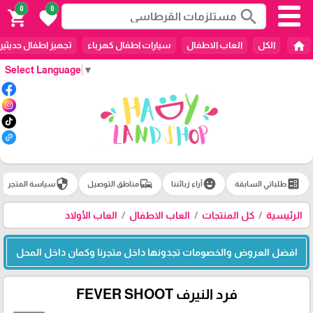
0
0
search
shopping_cart
favorite
home
الكل
العاب الاطفال
سيارات اطفال كهرباء
تجهيز اطفال حديثين
Select Language
▼
security
commute
emoji_emotions
ballot
طلباتي السابقة
آراء زبائننا
مناطق التوصيل
سياسة المتجر
الرئيسية
كل المنتجات
العاب الاطفال
العاب الأولاد
افضل العروض والخصومات تجدونها داخل متجرنا وكمان داخل المحل
فرد النيرف FEVER SHOOT