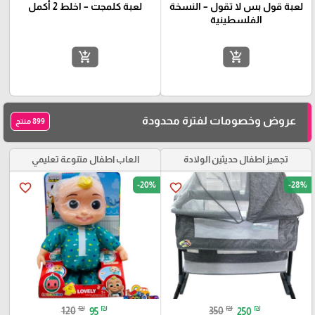
لعبة قول بس لا تقول – النسخة
لعبة كلمجت – اخلط 2 أكمل
الفلسطينية
add_shopping_cart
add_shopping_cart
عروض وخصومات لفترة محدودة
899 منتج
تجهيز اطفال حديثين الولادة
العاب اطفال متنوعة تعليمي
-20%
-28%
favorite_border
favorite_border
₪
₪
₪
₪
120
95
350
250