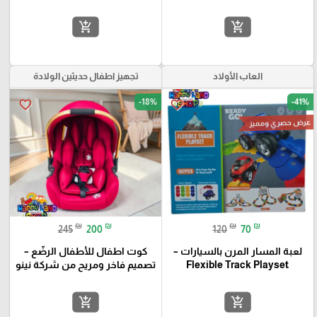
add_shopping_cart
add_shopping_cart
العاب الأولاد
تجهيز اطفال حديثين الولادة
-18%
-41%
favorite_border
favorite_border
عرض حصري ومميز
₪
₪
₪
₪
245
200
120
70
لعبة المسار المرن بالسيارات –
كوت اطفال للأطفال الرضّع –
Flexible Track Playset
تصميم فاخر ومريح من شركة نينو
add_shopping_cart
add_shopping_cart