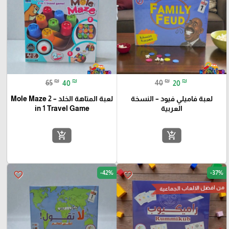
₪
₪
₪
₪
65
40
40
20
لعبة فاميلي فيود – النسخة
لعبة المتاهة الخلد – Mole Maze 2
العربية
in 1 Travel Game
add_shopping_cart
add_shopping_cart
-42%
-37%
favorite_border
favorite_border
من افضل الالعاب الجماعية