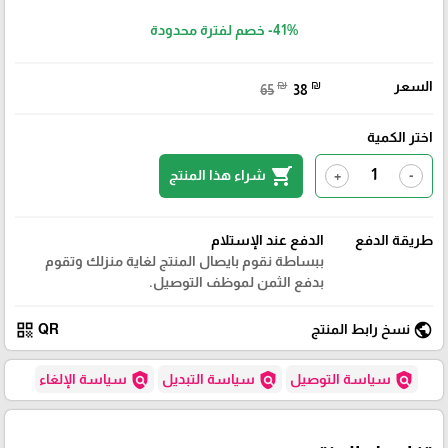
-41%
خصم لفترة محدودة
السعر
₪
₪
65
38
اختر الكمية
shopping_cart
شراء هذا المنتج
+
-
طريقة الدفع
الدفع عند الإستلام
ببساطة نقوم بايصال المنتج لغاية منزلك وتقوم
بدفع الثمن لموظف التوصيل.
qr_code
public
نسخ رابط المنتج
QR
policy
policy
policy
سياسة التوصيل
سياسة التبديل
سياسة الإلغاء