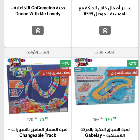
سرير أطفال قابل للحركة مع
دمية CoComelon التفاعلية –
ناموسية – موديل A599
Dance With Me Lovely
add_shopping_cart
add_shopping_cart
العاب البنات
العاب الأولاد
-41%
-21%
favorite_border
favorite_border
عرض حصري ومميز
ترند جديد بالاسواق
₪
₪
₪
₪
120
70
165
130
لعبة السباق الذكية بالحركة
لعبة المسار المتغيّر بالسيارات –
اللاسلكية – Gabelay
Changeable Track