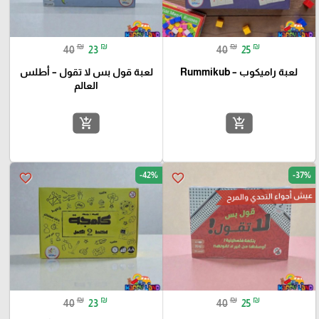
₪
₪
₪
₪
40
23
40
25
لعبة راميكوب – Rummikub
لعبة قول بس لا تقول – أطلس
العالم
add_shopping_cart
add_shopping_cart
-42%
-37%
favorite_border
favorite_border
عيش أجواء التحدي والمرح
₪
₪
₪
₪
40
23
40
25