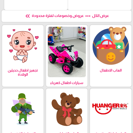
keyboard_double_arrow_left
more_horiz
عرض الكل
عروض وخصومات لفترة محدودة
العاب الاطفال
تجهيز اطفال حديثين
الولادة
سيارات اطفال كهرباء