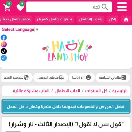
0
0
search
shopping_cart
favorite
home
الكل
العاب الاطفال
سيارات اطفال كهرباء
تجهيز اطفال حديثين
Select Language
▼
security
commute
emoji_emotions
ballot
طلباتي السابقة
آراء زبائننا
مناطق التوصيل
سياسة المتجر
الرئيسية
كل المنتجات
العاب الاطفال
العاب مشاركة عائلية
افضل العروض والخصومات تجدونها داخل متجرنا وكمان داخل المحل
"قول بس لا تقول!" (الإصدار الثالث - نار وشرار)